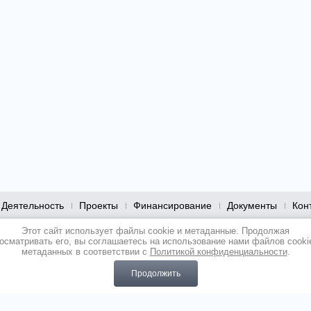
Деятельность
Проекты
Финансирование
Документы
Кон
Этот сайт использует файлы cookie и метаданные. Продолжая
осматривать его, вы соглашаетесь на использование нами файлов cooki
городской округ Балашиха,
метаданных в соответствии с
Политикой конфиденциальности
.
микрорайон Ольгино,
улица Граничная, дом 6, строение 1
(495)
527-40-60
Продолжить