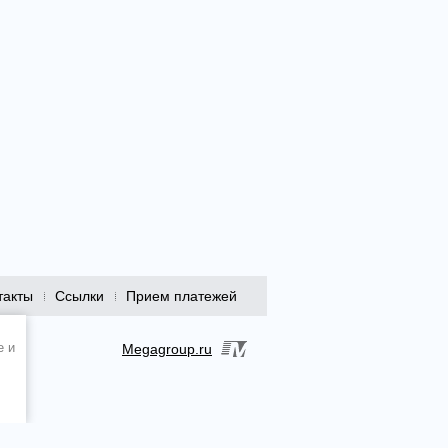
такты
Ссылки
Прием платежей
e и
Megagroup.ru