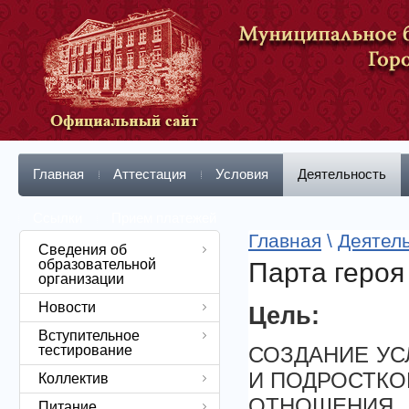
Главная
Аттестация
Условия
Деятельность
Ссылки
Прием платежей
Главная
\
Деятел
Сведения об
образовательной
Парта героя
организации
Новости
Цель:
Вступительное
тестирование
СОЗДАНИЕ УС
И ПОДРОСТКО
Коллектив
ОТНОШЕНИ
Питание