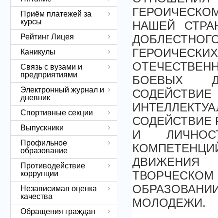
ГЕРОИЧЕСК
Приём платежей за
курсы
НАШЕЙ СТРА
Рейтинг Лицея
ДОБЛЕСТНОГО
ГЕРОИЧЕСКИ
Каникулы
ОТЕЧЕСТВЕНН
Связь с вузами и
предприятиями
БОЕВЫХ Д
Электронный журнал и
СОДЕЙСТ
дневник
ИНТЕЛЛЕКТ
Спортивные секции
СОДЕЙСТВИЕ 
Выпускники
И ЛИЧНОС
Профильное
КОМПЕТЕНЦИЙ
образование
ДВИЖЕНИЯ
Противодействие
ТВОРЧЕСКОМ
коррупции
ОБРАЗОВАНИ
Независимая оценка
качества
МОЛОДЕЖИ.
Обращения граждан