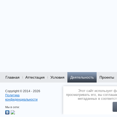
Главная
Аттестация
Условия
Деятельность
Проекты
Этот сайт использует ф
городской округ Балашиха,
Copyright © 2014 - 2026
просматривать его, вы соглаша
микрорайон Ольгино,
Политика
метаданных в соответс
улица Граничная, дом 6, стр
конфиденциальности
(495)
527-40-60
Мы в сети: