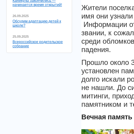
Каникулы закончились —
начинается время открытий!
Жители поселка
имя они узнали
26.09.2025
Обсудим адаптацию детей к
Информации отк
школе?
звании, к сожа
25.09.2025
среди обломков
Всероссийское родительское
собрание
падения.
Прошло около 3
установлен па
долго искали р
не нашли. До с
митинги, прихо
памятником и т
Вечная память 