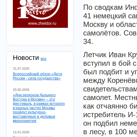
По сводкам Инф
41 немецкий са
Москву и облас
самолётов. Сов
34.
Летчик Иван Кр
Новости
все
вступил в бой 
31.07.2026
был подбит и у
Всероссийский обзор «Дети
России - сила государства»
между Коренёво
свидетельствам
20.05.2026
«Дни регионов Дальнего
самолет. Местн
Востока в Москве» – это
фестиваль, в рамках которого
как отчаянно б
в разных частях Москвы
пройдут культурно-
истребитель И-
выставочные и деловые
мероприятия
он подбил неме
в лесу, в 100 м
12.01.2026